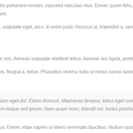
s parturient montes, nascetur ridiculus mus. Donec quam felis, 
nim.
, vulputate eget, arcu. In enim justo, rhoncus ut, imperdiet a, ven
si. Aenean vulputate eleifend tellus. Aenean leo ligula, porttit
is, feugiat a, tellus. Phasellus viverra nulla ut metus varius la
si. Nam eget dui. Etiam rhoncus. Maecenas tempus, tellus eget
em neque sed ipsum. Nam quam nunc, blandit vel, luctus pulvinar
s. Donec vitae sapien ut libero venenatis faucibus. Nullam quis 